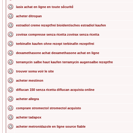
lasix achat en ligne en toute sécurité
acheter ditropan
estradiol creme rezeptfrei bioidentisches estradiol kaufen
zovirax compresse senza ricetta zovirax senza ricetta
terbinafin kaufen ohne rezept terbinafin rezeptfrei
dexamethasone achat dexamethasone achat en ligne
terramycin salbe haut kaufen terramycin augensalbe rezeptfre
trouver soma voir le site
acheter mestinon
diflucan 150 senza ricetta diflucan acquista online
acheter allegra
comprare stromectol stromectol acquisto
acheter tadapox
acheter metronidazole en ligne source fiable