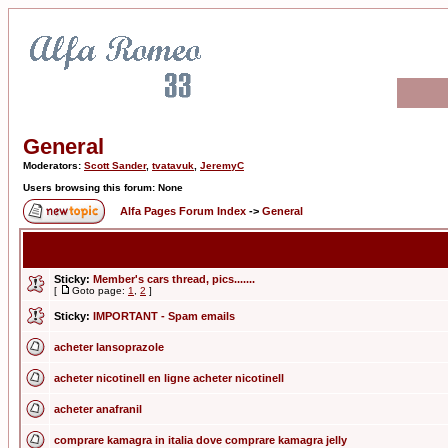
General
Moderators:
Scott Sander
,
tvatavuk
,
JeremyC
Users browsing this forum: None
Alfa Pages Forum Index
->
General
Sticky:
Member's cars thread, pics.......
[
Goto page:
1
,
2
]
Sticky:
IMPORTANT - Spam emails
acheter lansoprazole
acheter nicotinell en ligne acheter nicotinell
acheter anafranil
comprare kamagra in italia dove comprare kamagra jelly