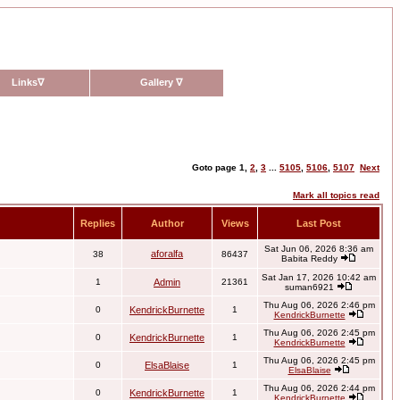
Links
∇
Gallery
∇
Goto page
1
,
2
,
3
...
5105
,
5106
,
5107
Next
Mark all topics read
Replies
Author
Views
Last Post
Sat Jun 06, 2026 8:36 am
aforalfa
38
86437
Babita Reddy
Sat Jan 17, 2026 10:42 am
1
Admin
21361
suman6921
Thu Aug 06, 2026 2:46 pm
0
KendrickBurnette
1
KendrickBurnette
Thu Aug 06, 2026 2:45 pm
0
KendrickBurnette
1
KendrickBurnette
Thu Aug 06, 2026 2:45 pm
0
ElsaBlaise
1
ElsaBlaise
Thu Aug 06, 2026 2:44 pm
0
KendrickBurnette
1
KendrickBurnette