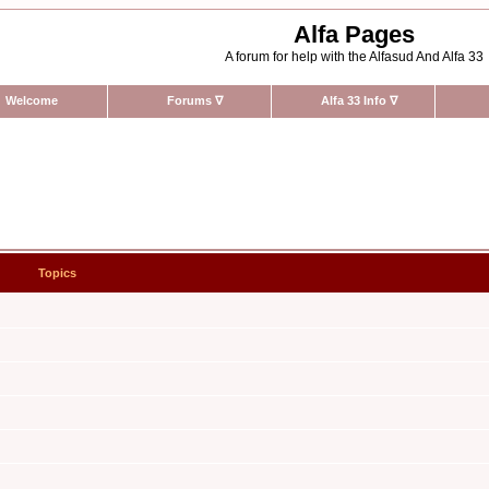
Alfa Pages
A forum for help with the Alfasud And Alfa 33
Welcome
Forums
∇
Alfa 33 Info
∇
Topics