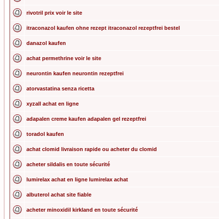
rivotril prix voir le site
itraconazol kaufen ohne rezept itraconazol rezeptfrei bestel
danazol kaufen
achat permethrine voir le site
neurontin kaufen neurontin rezeptfrei
atorvastatina senza ricetta
xyzall achat en ligne
adapalen creme kaufen adapalen gel rezeptfrei
toradol kaufen
achat clomid livraison rapide ou acheter du clomid
acheter sildalis en toute sécurité
lumirelax achat en ligne lumirelax achat
albuterol achat site fiable
acheter minoxidil kirkland en toute sécurité