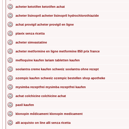
acheter ketotifen ketotifen achat
acheter lisinopril acheter lisinopril hydrochlorothiazide
achat provigil acheter provigil en ligne
plavix senza ricetta
acheter simvastatine
acheter metformine en ligne metformine 850 prix france
mefloquine kaufen lariam tabletten kaufen
soolantra creme kaufen schweiz soolantra ohne rezept
ozempic kaufen schweiz ozempic bestellen shop apotheke
mysimba rezeptfrei mysimba rezeptfrei kaufen
achat colchicine colchicine achat
paxil kaufen
klonopin médicament klonopin medicament
alli acquisto on line alli senza ricetta