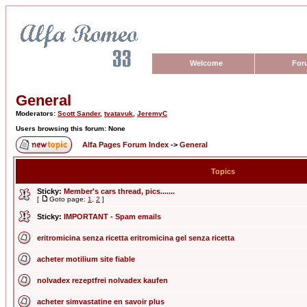
Welcome
For
General
Moderators:
Scott Sander
,
tvatavuk
,
JeremyC
Users browsing this forum: None
Alfa Pages Forum Index
->
General
Topics
Sticky:
Member's cars thread, pics.......
[
Goto page:
1
,
2
]
Sticky:
IMPORTANT - Spam emails
eritromicina senza ricetta eritromicina gel senza ricetta
acheter motilium site fiable
nolvadex rezeptfrei nolvadex kaufen
acheter simvastatine en savoir plus