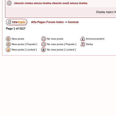
cleocin crema senza ricetta cleocin ovuli senza ricetta
Display topics 
Alfa Pages Forum Index
->
General
Page
1
of
5117
New posts
No new posts
Announcement
New posts [ Popular ]
No new posts [ Popular ]
Sticky
New posts [ Locked ]
No new posts [ Locked ]