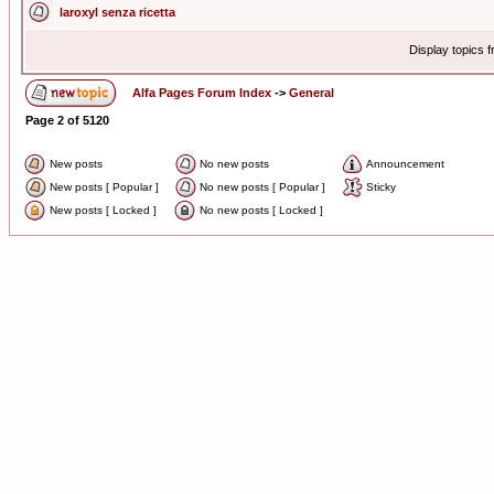
laroxyl senza ricetta
Display topics 
Alfa Pages Forum Index
->
General
Page
2
of
5120
New posts
No new posts
Announcement
New posts [ Popular ]
No new posts [ Popular ]
Sticky
New posts [ Locked ]
No new posts [ Locked ]