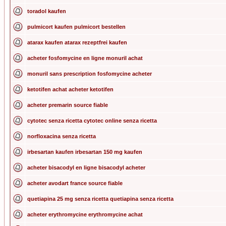
toradol kaufen
pulmicort kaufen pulmicort bestellen
atarax kaufen atarax rezeptfrei kaufen
acheter fosfomycine en ligne monuril achat
monuril sans prescription fosfomycine acheter
ketotifen achat acheter ketotifen
acheter premarin source fiable
cytotec senza ricetta cytotec online senza ricetta
norfloxacina senza ricetta
irbesartan kaufen irbesartan 150 mg kaufen
acheter bisacodyl en ligne bisacodyl acheter
acheter avodart france source fiable
quetiapina 25 mg senza ricetta quetiapina senza ricetta
acheter erythromycine erythromycine achat