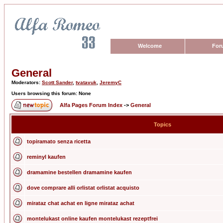
Welcome
For
General
Moderators:
Scott Sander
,
tvatavuk
,
JeremyC
Users browsing this forum: None
Alfa Pages Forum Index
->
General
Topics
topiramato senza ricetta
reminyl kaufen
dramamine bestellen dramamine kaufen
dove comprare alli orlistat orlistat acquisto
mirataz chat achat en ligne mirataz achat
montelukast online kaufen montelukast rezeptfrei