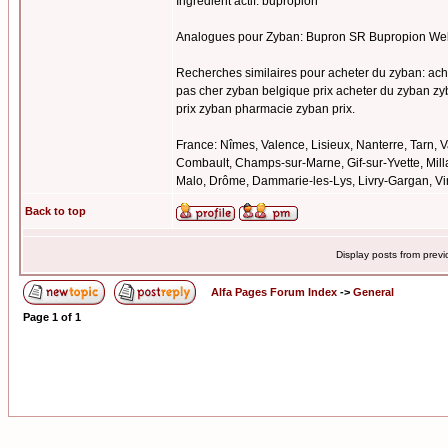
Ingrédient actif: bupropion
Analogues pour Zyban: Bupron SR Bupropion Well
Recherches similaires pour acheter du zyban: ach
pas cher zyban belgique prix acheter du zyban zy
prix zyban pharmacie zyban prix.
France: Nîmes, Valence, Lisieux, Nanterre, Tarn, 
Combault, Champs-sur-Marne, Gif-sur-Yvette, Millau
Malo, Drôme, Dammarie-les-Lys, Livry-Gargan, Vir
Back to top
Display posts from prev
Alfa Pages Forum Index
->
General
Page
1
of
1