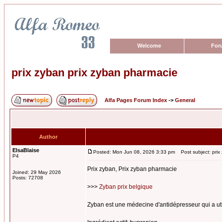
Welcome
For
prix zyban prix zyban pharmacie
Alfa Pages Forum Index
->
General
Author
ElsaBlaise
Posted: Mon Jun 08, 2026 3:33 pm
Post subject: prix
P4
Prix zyban, Prix zyban pharmacie
Joined: 29 May 2026
Posts: 72708
>>>
Zyban prix belgique
Zyban est une médecine d'antidépresseur qui a util