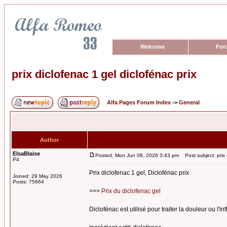
Welcome
For
prix diclofenac 1 gel diclofénac prix
Alfa Pages Forum Index
->
General
Author
ElsaBlaise
Posted: Mon Jun 08, 2026 3:43 pm
Post subject: prix d
P4
Prix diclofenac 1 gel, Diclofénac prix
Joined: 29 May 2026
Posts: 75664
>>>
Prix du diclofenac gel
Diclofénac est utilisé pour traiter la douleur ou l'