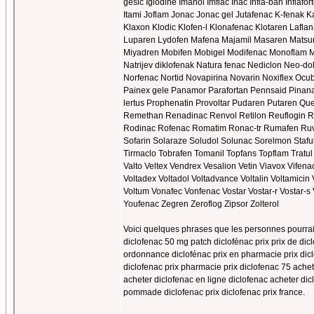
gesic Iglodine Imanol Imflac Inac Infla-ban Inflafor
Itami Joflam Jonac Jonac gel Jutafenac K-fenak K
Klaxon Klodic Klofen-l Klonafenac Klotaren Lafla
Luparen Lydofen Mafena Majamil Masaren Matsuna
Miyadren Mobifen Mobigel Modifenac Monoflam Mot
Natrijev diklofenak Natura fenac Nediclon Neo-
Norfenac Nortid Novapirina Novarin Noxiflex Ocubr
Painex gele Panamor Parafortan Pennsaid Pinanac
lertus Prophenatin Provoltar Pudaren Putaren Qu
Remethan Renadinac Renvol Retilon Reuflogi
Rodinac Rofenac Romatim Ronac-tr Rumafen Ruvom
Sofarin Solaraze Soludol Solunac Sorelmon Stafu
Tirmaclo Tobrafen Tomanil Topfans Topflam Trat
Valto Veltex Vendrex Vesalion Vetin Viavox Vifena
Voltadex Voltadol Voltadvance Voltalin Voltamicin V
Voltum Vonafec Vonfenac Vostar Vostar-r Vostar-s 
Youfenac Zegren Zeroflog Zipsor Zolterol
Voici quelques phrases que les personnes pourraient
diclofenac 50 mg patch diclofénac prix prix de dic
ordonnance diclofénac prix en pharmacie prix dicl
diclofenac prix pharmacie prix diclofenac 75 achet
acheter diclofenac en ligne diclofenac acheter dicl
pommade diclofenac prix diclofenac prix france.