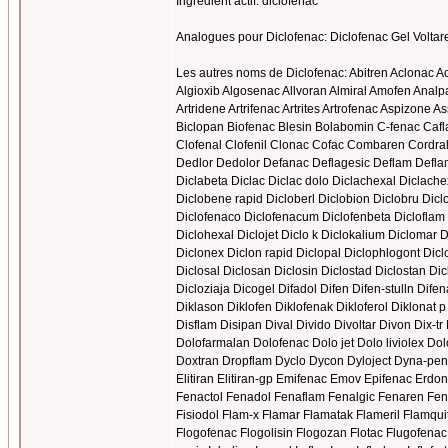
Ingrédient actif: diclofenac
Analogues pour Diclofenac: Diclofenac Gel Voltar
Les autres noms de Diclofenac: Abitren Aclonac Act
Algioxib Algosenac Allvoran Almiral Amofen Analpa
Artridene Artrifenac Artrites Artrofenac Aspizone A
Biclopan Biofenac Blesin Bolabomin C-fenac Cafl
Clofenal Clofenil Clonac Cofac Combaren Cordra
Dedlor Dedolor Defanac Deflagesic Deflam Defla
Diclabeta Diclac Diclac dolo Diclachexal Diclachex
Diclobene rapid Dicloberl Diclobion Diclobru Diclo
Diclofenaco Diclofenacum Diclofenbeta Dicloflam Di
Diclohexal Diclojet Diclo k Diclokalium Diclomar
Diclonex Diclon rapid Diclopal Diclophlogont Diclo
Diclosal Diclosan Diclosin Diclostad Diclostan Dicl
Dicloziaja Dicogel Difadol Difen Difen-stulln Dife
Diklason Diklofen Diklofenak Dikloferol Diklonat 
Disflam Disipan Dival Divido Divoltar Divon Dix-
Dolofarmalan Dolofenac Dolo jet Dolo liviolex Do
Doxtran Dropflam Dyclo Dycon Dyloject Dyna-pento
Elitiran Elitiran-gp Emifenac Emov Epifenac Erd
Fenactol Fenadol Fenaflam Fenalgic Fenaren Fena
Fisiodol Flam-x Flamar Flamatak Flameril Flamqui
Flogofenac Flogolisin Flogozan Flotac Flugofenac