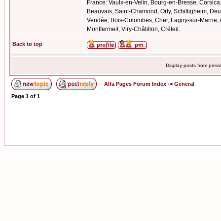
France: Vaulx-en-Velin, Bourg-en-Bresse, Corsica
Beauvais, Saint-Chamond, Orly, Schiltigheim, Deu
Vendée, Bois-Colombes, Cher, Lagny-sur-Marne, 
Montfermeil, Viry-Châtillon, Créteil.
Back to top
Display posts from prev
Alfa Pages Forum Index
->
General
Page
1
of
1