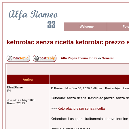
Welcome
For
ketorolac senza ricetta ketorolac prezzo 
Alfa Pages Forum Index
->
General
Author
ElsaBlaise
Posted: Mon Jun 08, 2026 3:49 pm
Post subject: ketor
P4
Ketorolac senza ricetta, Ketorolac prezzo senza ri
Joined: 29 May 2026
Posts: 72425
>>>
Ketorolac prezzo senza ricetta
Ketorolac si usa per il trattamento a breve termine 