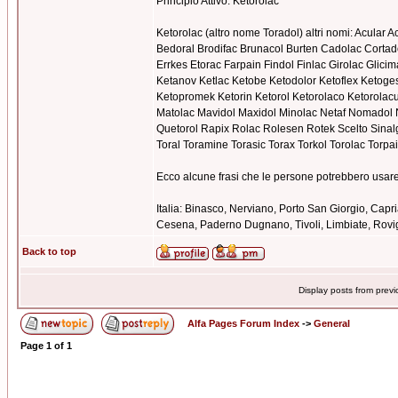
Principio Attivo: Ketorolac
Ketorolac (altro nome Toradol) altri nomi: Acular
Bedoral Brodifac Brunacol Burten Cadolac Cortad
Errkes Etorac Farpain Findol Finlac Girolac Gli
Ketanov Ketlac Ketobe Ketodolor Ketoflex Ketoge
Ketopromek Ketorin Ketorol Ketorolaco Ketorolacu
Matolac Mavidol Maxidol Minolac Netaf Nomadol N
Quetorol Rapix Rolac Rolesen Rotek Scelto Sinalg
Toral Toramine Torasic Torax Torkol Torolac Torp
Ecco alcune frasi che le persone potrebbero usare 
Italia: Binasco, Nerviano, Porto San Giorgio, Capr
Cesena, Paderno Dugnano, Tivoli, Limbiate, Rovig
Back to top
Display posts from prev
Alfa Pages Forum Index
->
General
Page
1
of
1