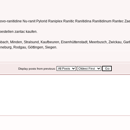
o-ranitidine Nu-ranit Pylorid Raniplex Ranitic Ranitidina Ranitidinum Rantec Za
bestellen zantac kaufen.
ch, Minden, Stralsund, Kaufbeuren, Eisenhüttenstadt, Meerbusch, Zwickau, Garbs
üneburg, Rodgau, Göttingen, Siegen.
Display posts from previous: