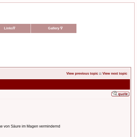
Links
∇
Gallery
∇
View previous topic
::
View next topic
nge von Säure im Magen vermindernd