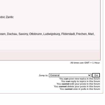
edoc Zantic
en, Dachau, Saxony, Ottobrunn, Ludwigsburg, Filderstadt, Frechen, Marl,
All times are GMT + 1 Hour
Jump to:
You
can
post new topics in this forum
You
can
reply to topics in this forum
You
cannot
edit your posts in this forum
You
cannot
delete your posts in this forum
You
cannot
vote in polls in this forum