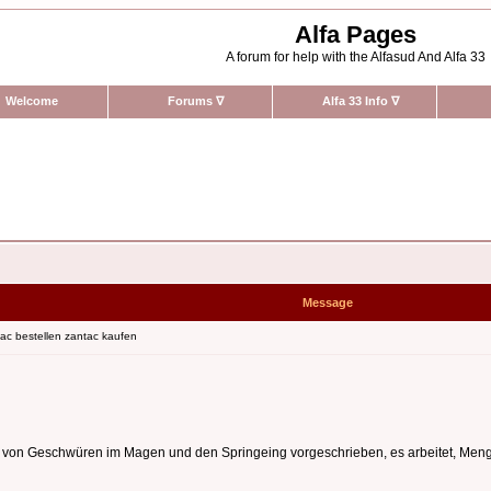
Alfa Pages
A forum for help with the Alfasud And Alfa 33
Welcome
Forums
∇
Alfa 33 Info
∇
Message
ac bestellen zantac kaufen
g von Geschwüren im Magen und den Springeing vorgeschrieben, es arbeitet, Me