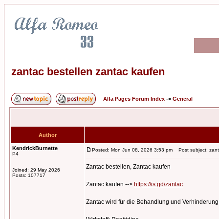
zantac bestellen zantac kaufen
Alfa Pages Forum Index
->
General
Author
KendrickBurnette
Posted: Mon Jun 08, 2026 3:53 pm
Post subject: zant
P4
Zantac bestellen, Zantac kaufen
Joined: 29 May 2026
Posts: 107717
Zantac kaufen -->
https://is.gd/zantac
Zantac wird für die Behandlung und Verhinderun