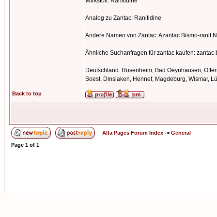
Wirkstoff: Ranitidine
Analog zu Zantac: Ranitidine
Andere Namen von Zantac: Azantac Bismo-ranit Nov
Ähnliche Suchanfragen für zantac kaufen: zantac 
Deutschland: Rosenheim, Bad Oeynhausen, Offenba
Soest, Dinslaken, Hennef, Magdeburg, Wismar, L
Back to top
Alfa Pages Forum Index
->
General
Page
1
of
1