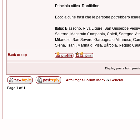
Principio attivo: Ranitidine
Ecco alcune frasi che le persone potrebbero usare
Italia: Biassono, Riva Ligure, San Giuseppe Vesu
Salerno, Macerata Campania, Chieti, Seregno, Atr
Milanese, San Severo, Garbagnate Milanese, Camp
Siena, Trani, Marina di Pisa, Bárcola, Reggio Cala
Back to top
Display posts from prev
Alfa Pages Forum Index
->
General
Page
1
of
1