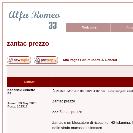
Welcome
For
zantac prezzo
Alfa Pages Forum Index
->
General
Author
KendrickBurnette
Posted: Mon Jun 08, 2026 4:02 pm
Post subject: zant
P4
Zantac prezzo
Joined: 29 May 2026
Posts: 102517
>>>
Zantac prezzo
Zantac è un bloccatore di ricettori di H2-istamina. 
nello strato mucoso di stomaco.