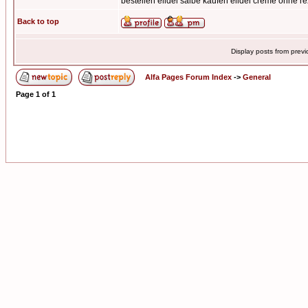
bestellen elidel salbe kaufen elidel creme ohne r
Back to top
Display posts from prev
Alfa Pages Forum Index
->
General
Page
1
of
1