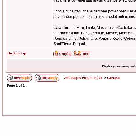
trattamenti correlati alla gravidanza. Gli effetti c
Ecco alcune frasi che le persone potrebbero usar
dove si compra acquistare misoprostol online miso
Italia: Torre di Faro, Imola, Mascalucia, Castella
Fagnano Olona, Bari, Atripalda, Mestre, Monserra
Poggiomarino, Petrignano, Venaria Reale, Cologn
Sant'Elena, Pagani.
Back to top
Display posts from prev
Alfa Pages Forum Index
->
General
Page
1
of
1