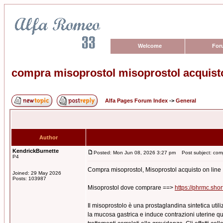
Welcome
For
compra misoprostol misoprostol acquisto
Alfa Pages Forum Index
->
General
Author
KendrickBurnette
Posted: Mon Jun 08, 2026 3:27 pm
Post subject: compr
P4
Compra misoprostol, Misoprostol acquisto on line
Joined: 29 May 2026
Posts: 103987
Misoprostol dove comprare ==>
https://phrmc.shor
Il misoprostolo è una prostaglandina sintetica utili
la mucosa gastrica e induce contrazioni uterine qu