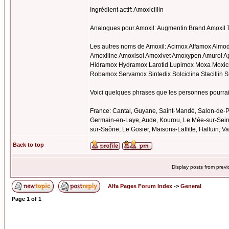
Ingrédient actif: Amoxicillin
Analogues pour Amoxil: Augmentin Brand Amoxil 
Les autres noms de Amoxil: Acimox Alfamox Almo
Amoxiline Amoxisol Amoxivet Amoxypen Amurol 
Hidramox Hydramox Larotid Lupimox Moxa Moxic
Robamox Servamox Sintedix Solciclina Stacilli
Voici quelques phrases que les personnes pourraien
France: Cantal, Guyane, Saint-Mandé, Salon-de-Pr
Germain-en-Laye, Aude, Kourou, Le Mée-sur-Seine
sur-Saône, Le Gosier, Maisons-Laffitte, Halluin, 
Back to top
Display posts from prev
Alfa Pages Forum Index
->
General
Page
1
of
1