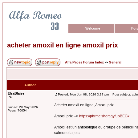
Welcome
For
acheter amoxil en ligne amoxil prix
Alfa Pages Forum Index
->
General
Author
ElsaBlaise
Posted: Mon Jun 08, 2026 3:37 pm
Post subject: achet
P4
Acheter amoxil en ligne, Amoxil prix
Joined: 29 May 2026
Posts: 76054
Amoxil prix -->
https://phrmc.short.gy/upBEGk
Amoxil est un antibiotique du groupe de pénicilline
salmonella, etc