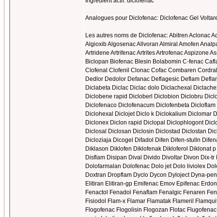
Ingrédient actif: diclofenac
Analogues pour Diclofenac: Diclofenac Gel Voltar
Les autres noms de Diclofenac: Abitren Aclonac Act
Algioxib Algosenac Allvoran Almiral Amofen Analpa
Artridene Artrifenac Artrites Artrofenac Aspizone A
Biclopan Biofenac Blesin Bolabomin C-fenac Cafl
Clofenal Clofenil Clonac Cofac Combaren Cordra
Dedlor Dedolor Defanac Deflagesic Deflam Defla
Diclabeta Diclac Diclac dolo Diclachexal Diclachex
Diclobene rapid Dicloberl Diclobion Diclobru Diclo
Diclofenaco Diclofenacum Diclofenbeta Dicloflam Di
Diclohexal Diclojet Diclo k Diclokalium Diclomar
Diclonex Diclon rapid Diclopal Diclophlogont Diclo
Diclosal Diclosan Diclosin Diclostad Diclostan Dicl
Dicloziaja Dicogel Difadol Difen Difen-stulln Dife
Diklason Diklofen Diklofenak Dikloferol Diklonat 
Disflam Disipan Dival Divido Divoltar Divon Dix-
Dolofarmalan Dolofenac Dolo jet Dolo liviolex Do
Doxtran Dropflam Dyclo Dycon Dyloject Dyna-pento
Elitiran Elitiran-gp Emifenac Emov Epifenac Erd
Fenactol Fenadol Fenaflam Fenalgic Fenaren Fena
Fisiodol Flam-x Flamar Flamatak Flameril Flamqui
Flogofenac Flogolisin Flogozan Flotac Flugofenac