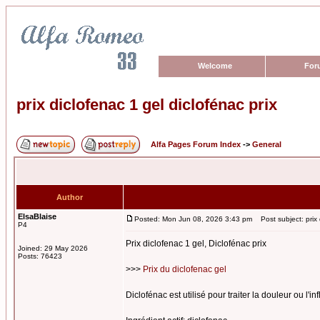
Welcome
For
prix diclofenac 1 gel diclofénac prix
Alfa Pages Forum Index
->
General
Author
ElsaBlaise
Posted: Mon Jun 08, 2026 3:43 pm
Post subject: prix d
P4
Prix diclofenac 1 gel, Diclofénac prix
Joined: 29 May 2026
Posts: 76423
>>>
Prix du diclofenac gel
Diclofénac est utilisé pour traiter la douleur ou l'