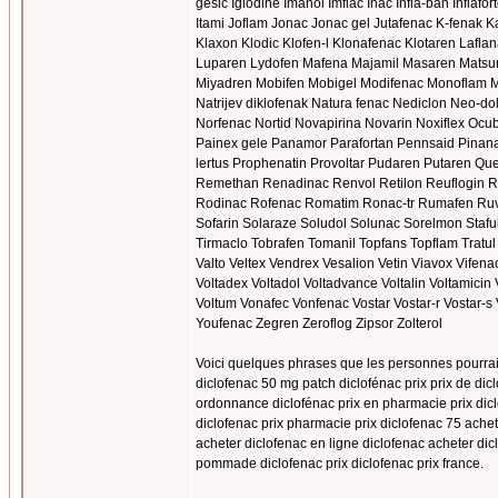
gesic Iglodine Imanol Imflac Inac Infla-ban Inflafor
Itami Joflam Jonac Jonac gel Jutafenac K-fenak K
Klaxon Klodic Klofen-l Klonafenac Klotaren Lafla
Luparen Lydofen Mafena Majamil Masaren Matsuna
Miyadren Mobifen Mobigel Modifenac Monoflam Mot
Natrijev diklofenak Natura fenac Nediclon Neo-
Norfenac Nortid Novapirina Novarin Noxiflex Ocubr
Painex gele Panamor Parafortan Pennsaid Pinanac
lertus Prophenatin Provoltar Pudaren Putaren Qu
Remethan Renadinac Renvol Retilon Reuflogi
Rodinac Rofenac Romatim Ronac-tr Rumafen Ruvom
Sofarin Solaraze Soludol Solunac Sorelmon Stafu
Tirmaclo Tobrafen Tomanil Topfans Topflam Trat
Valto Veltex Vendrex Vesalion Vetin Viavox Vifena
Voltadex Voltadol Voltadvance Voltalin Voltamicin V
Voltum Vonafec Vonfenac Vostar Vostar-r Vostar-s 
Youfenac Zegren Zeroflog Zipsor Zolterol
Voici quelques phrases que les personnes pourraient
diclofenac 50 mg patch diclofénac prix prix de dic
ordonnance diclofénac prix en pharmacie prix dicl
diclofenac prix pharmacie prix diclofenac 75 achet
acheter diclofenac en ligne diclofenac acheter dicl
pommade diclofenac prix diclofenac prix france.