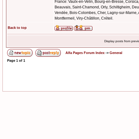
France: Vaulx-en-Velin, Bourg-en-Bresse, Corsica
Beauvais, Saint-Chamond, Orly, Schiltigheim, Deu
Vendée, Bois-Colombes, Cher, Lagny-sur-Marne, 
Montfermeil, Viry-Châtillon, Créteil.
Back to top
Display posts from prev
Alfa Pages Forum Index
->
General
Page
1
of
1