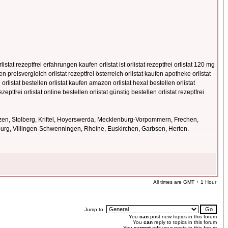
istat rezeptfrei erfahrungen kaufen orlistat ist orlistat rezeptfrei orlistat 120 mg
ufen preisvergleich orlistat rezeptfrei österreich orlistat kaufen apotheke orlistat
 orlistat bestellen orlistat kaufen amazon orlistat hexal bestellen orlistat
ptfrei orlistat online bestellen orlistat günstig bestellen orlistat rezeptfrei
zen, Stolberg, Kriftel, Hoyerswerda, Mecklenburg-Vorpommern, Frechen,
burg, Villingen-Schwenningen, Rheine, Euskirchen, Garbsen, Herten.
All times are GMT + 1 Hour
Jump to:
You
can
post new topics in this forum
You
can
reply to topics in this forum
You
cannot
edit your posts in this forum