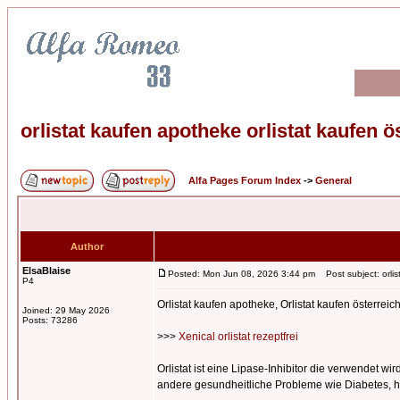
orlistat kaufen apotheke orlistat kaufen ö
Alfa Pages Forum Index
->
General
Author
ElsaBlaise
Posted: Mon Jun 08, 2026 3:44 pm
Post subject: orlis
P4
Orlistat kaufen apotheke, Orlistat kaufen österreic
Joined: 29 May 2026
Posts: 73286
>>>
Xenical orlistat rezeptfrei
Orlistat ist eine Lipase-Inhibitor die verwendet w
andere gesundheitliche Probleme wie Diabetes, h