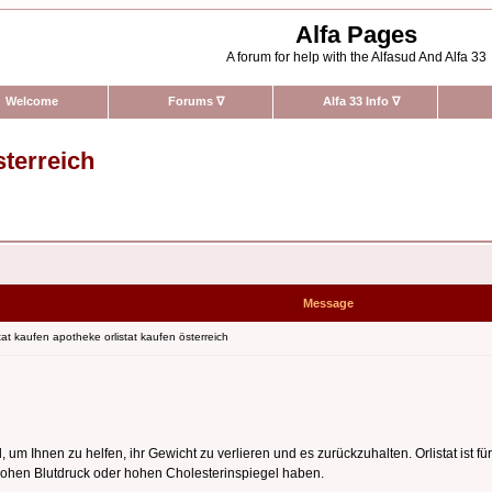
Alfa Pages
A forum for help with the Alfasud And Alfa 33
Welcome
Forums
∇
Alfa 33 Info
∇
sterreich
Message
tat kaufen apotheke orlistat kaufen österreich
h
ird, um Ihnen zu helfen, ihr Gewicht zu verlieren und es zurückzuhalten. Orlistat i
ohen Blutdruck oder hohen Cholesterinspiegel haben.