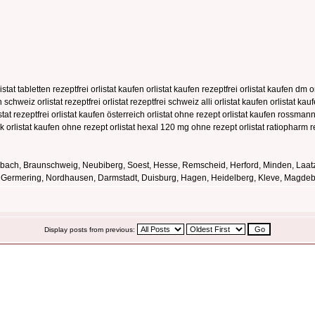
at tabletten rezeptfrei orlistat kaufen orlistat kaufen rezeptfrei orlistat kaufen dm orl
n schweiz orlistat rezeptfrei orlistat rezeptfrei schweiz alli orlistat kaufen orlistat ka
tat rezeptfrei orlistat kaufen österreich orlistat ohne rezept orlistat kaufen rossmann
 orlistat kaufen ohne rezept orlistat hexal 120 mg ohne rezept orlistat ratiopharm reze
sbach, Braunschweig, Neubiberg, Soest, Hesse, Remscheid, Herford, Minden, Laat
rf, Germering, Nordhausen, Darmstadt, Duisburg, Hagen, Heidelberg, Kleve, Magde
Display posts from previous: