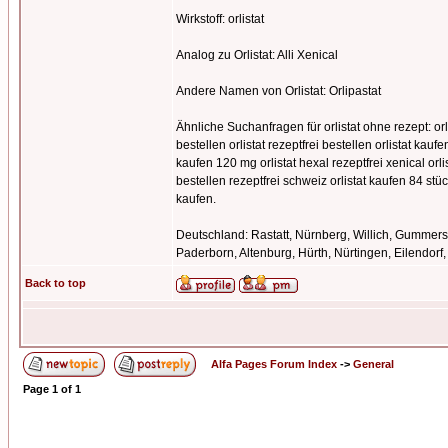
Wirkstoff: orlistat
Analog zu Orlistat: Alli Xenical
Andere Namen von Orlistat: Orlipastat
Ähnliche Suchanfragen für orlistat ohne rezept: orlist
bestellen orlistat rezeptfrei bestellen orlistat kaufe
kaufen 120 mg orlistat hexal rezeptfrei xenical orlis
bestellen rezeptfrei schweiz orlistat kaufen 84 stück
kaufen.
Deutschland: Rastatt, Nürnberg, Willich, Gummer
Paderborn, Altenburg, Hürth, Nürtingen, Eilendo
Back to top
Alfa Pages Forum Index
->
General
Page
1
of
1