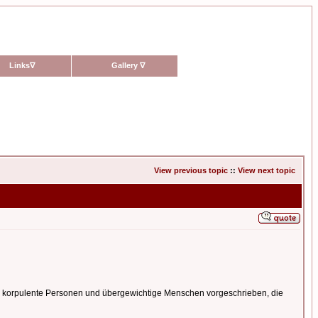
Links
∇
Gallery
∇
View previous topic
::
View next topic
st für korpulente Personen und übergewichtige Menschen vorgeschrieben, die