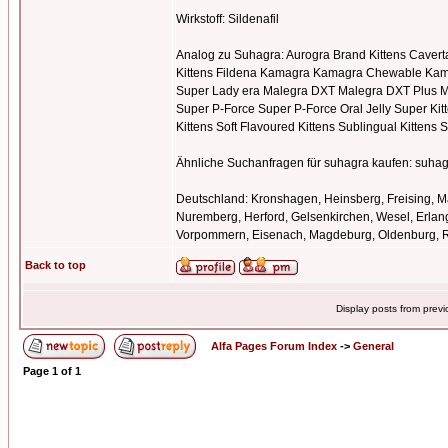
Wirkstoff: Sildenafil
Analog zu Suhagra: Aurogra Brand Kittens Cavert
Kittens Fildena Kamagra Kamagra Chewable Kam
Super Lady era Malegra DXT Malegra DXT Plus Mal
Super P-Force Super P-Force Oral Jelly Super Kitte
Kittens Soft Flavoured Kittens Sublingual Kittens 
Ähnliche Suchanfragen für suhagra kaufen: suhag
Deutschland: Kronshagen, Heinsberg, Freising, Mar
Nuremberg, Herford, Gelsenkirchen, Wesel, Erla
Vorpommern, Eisenach, Magdeburg, Oldenburg, Rec
Back to top
Display posts from prev
Alfa Pages Forum Index
->
General
Page
1
of
1