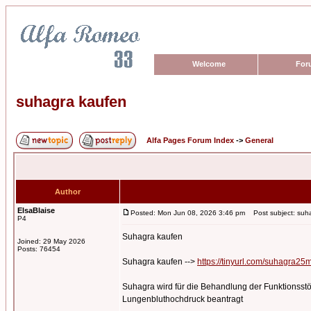
Welcome
For
suhagra kaufen
Alfa Pages Forum Index
->
General
Author
ElsaBlaise
Posted: Mon Jun 08, 2026 3:46 pm
Post subject: suh
P4
Suhagra kaufen
Joined: 29 May 2026
Posts: 76454
Suhagra kaufen -->
https://tinyurl.com/suhagra
Suhagra wird für die Behandlung der Funktionsstö
Lungenbluthochdruck beantragt