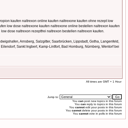
ropion kaufen naltrexon online kaufen naltrexone kaufen ohne rezept low
aufen low dose naltrexone kaufen naltrexone online bestellen naltrexon kaufen
 low dose naltrexon rezeptfrei naltrexon bestellen naltrexon kaufen.
wigshafen, Arnsberg, Salzgitter, Saarbrücken, Lippstadt, Gotha, Langenfeld,
ilendorf, Sankt Ingbert, Kamp-Lintfort, Bad Homburg, Nürnberg, Wentorf bei
All times are GMT + 1 Hour
Jump to:
You
can
post new topics in this forum
You
can
reply to topics in this forum
You
cannot
edit your posts in this forum
You
cannot
delete your posts in this forum
You
cannot
vote in polls in this forum