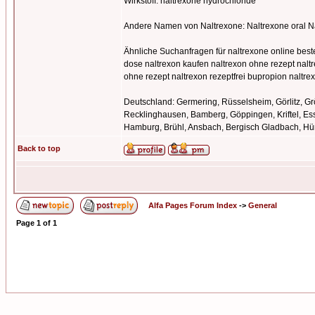
Wirkstoff: naltrexone hydrochloride
Andere Namen von Naltrexone: Naltrexone oral N
Ähnliche Suchanfragen für naltrexone online best
dose naltrexon kaufen naltrexon ohne rezept naltr
ohne rezept naltrexon rezeptfrei bupropion naltrex
Deutschland: Germering, Rüsselsheim, Görlitz, Gr
Recklinghausen, Bamberg, Göppingen, Kriftel, Es
Hamburg, Brühl, Ansbach, Bergisch Gladbach, Hü
Back to top
Alfa Pages Forum Index
->
General
Page
1
of
1