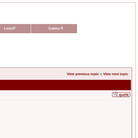
Links
∇
Gallery
∇
View previous topic
::
View next topic