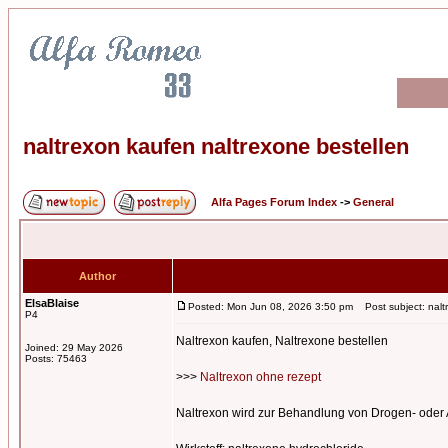
naltrexon kaufen naltrexone bestellen
Alfa Pages Forum Index
->
General
Author
ElsaBlaise
Posted: Mon Jun 08, 2026 3:50 pm
Post subject: nalt
P4
Naltrexon kaufen, Naltrexone bestellen
Joined: 29 May 2026
Posts: 75463
>>>
Naltrexon ohne rezept
Naltrexon wird zur Behandlung von Drogen- oder 