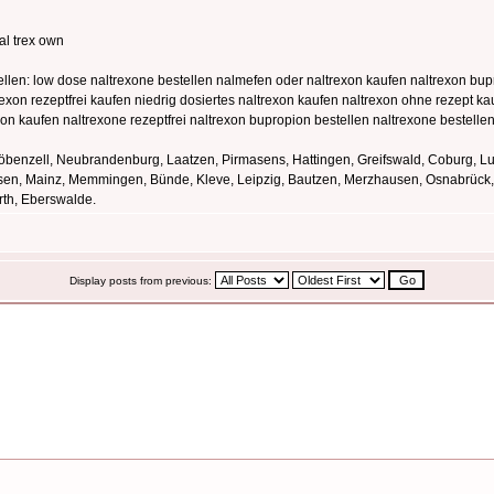
al trex own
ellen: low dose naltrexone bestellen nalmefen oder naltrexon kaufen naltrexon bup
exon rezeptfrei kaufen niedrig dosiertes naltrexon kaufen naltrexon ohne rezept k
on kaufen naltrexone rezeptfrei naltrexon bupropion bestellen naltrexone bestellen
öbenzell, Neubrandenburg, Laatzen, Pirmasens, Hattingen, Greifswald, Coburg, Lud
sen, Mainz, Memmingen, Bünde, Kleve, Leipzig, Bautzen, Merzhausen, Osnabrück, E
rth, Eberswalde.
Display posts from previous: