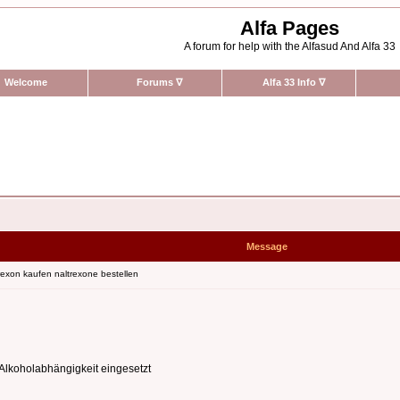
Alfa Pages
A forum for help with the Alfasud And Alfa 33
Welcome
Forums
∇
Alfa 33 Info
∇
Message
rexon kaufen naltrexone bestellen
Alkoholabhängigkeit eingesetzt