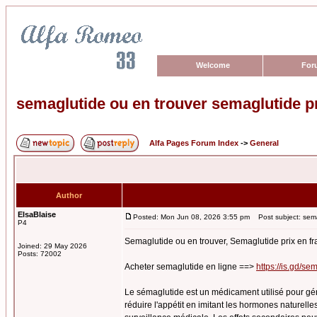
Welcome
For
semaglutide ou en trouver semaglutide pr
Alfa Pages Forum Index
->
General
Author
ElsaBlaise
Posted: Mon Jun 08, 2026 3:55 pm
Post subject: semag
P4
Semaglutide ou en trouver, Semaglutide prix en f
Joined: 29 May 2026
Posts: 72002
Acheter semaglutide en ligne ==>
https://is.gd/se
Le sémaglutide est un médicament utilisé pour gérer
réduire l'appétit en imitant les hormones naturelles