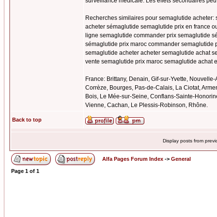
surveillance médicale. Les effets secondaires peu
Recherches similaires pour semaglutide acheter:
acheter sémaglutide semaglutide prix en france o
ligne semaglutide commander prix semaglutide sém
sémaglutide prix maroc commander semaglutide pr
semaglutide acheter acheter semaglutide achat se
vente semaglutide prix maroc semaglutide achat e
France: Brittany, Denain, Gif-sur-Yvette, Nouvel
Corrèze, Bourges, Pas-de-Calais, La Ciotat, Armen
Bois, Le Mée-sur-Seine, Conflans-Sainte-Honorine,
Vienne, Cachan, Le Plessis-Robinson, Rhône.
Back to top
Display posts from prev
Alfa Pages Forum Index
->
General
Page
1
of
1